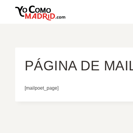
Saltar
al
contenido
PÁGINA DE MAI
[mailpoet_page]