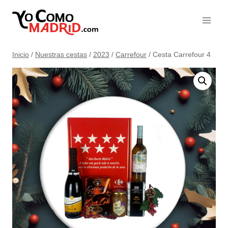
Saltar
al
contenido
Inicio
/
Nuestras cestas
/
2023
/
Carrefour
/
Cesta Carrefour 4