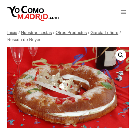
Saltar
al
contenido
Inicio
/
Nuestras cestas
/
Otros Productos
/
García Leñero
/
Roscón de Reyes