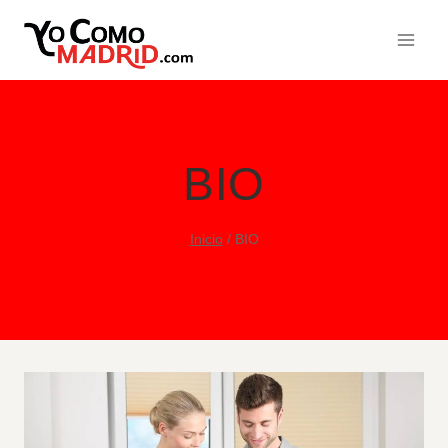
Saltar
al
contenido
BIO
Inicio
/
BIO