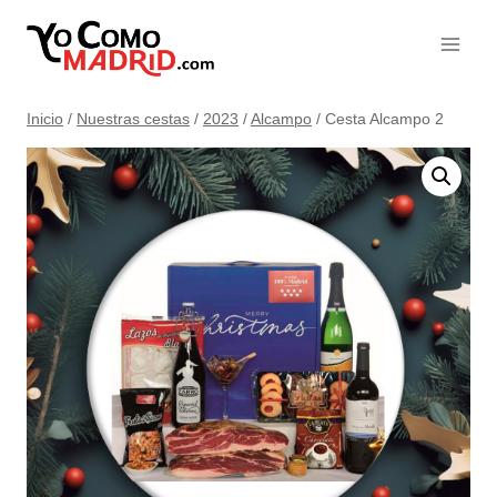
Saltar
al
contenido
Inicio
/
Nuestras cestas
/
2023
/
Alcampo
/
Cesta Alcampo 2