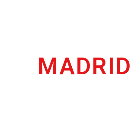
YO ELIJO
MADRID
¿Y TÚ?